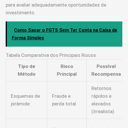
para avaliar adequadamente oportunidades de
investimento.
Como Sacar o FGTS Sem Ter Conta na Caixa de
Forma Simples
Tabela Comparativa dos Principais Riscos
Tipo de
Risco
Possível
Método
Principal
Recompensa
Retornos
Esquemas de
Fraude e
rápidos e
pirâmide
perda total
elevados
(Irrealista)