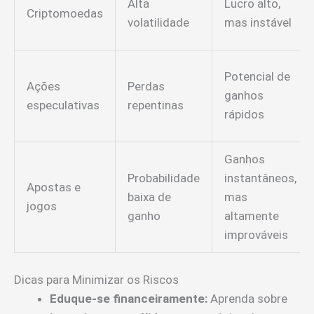
Alta
Lucro alto,
Criptomoedas
volatilidade
mas instável
Potencial de
Ações
Perdas
ganhos
especulativas
repentinas
rápidos
Ganhos
Probabilidade
instantâneos,
Apostas e
baixa de
mas
jogos
ganho
altamente
improváveis
Dicas para Minimizar os Riscos
Eduque-se financeiramente:
Aprenda sobre