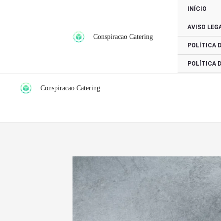
Ir
INÍCIO
para
AVISO LEG
o
Conspiracao Catering
conteúdo
POLÍTICA 
POLÍTICA 
Conspiracao Catering