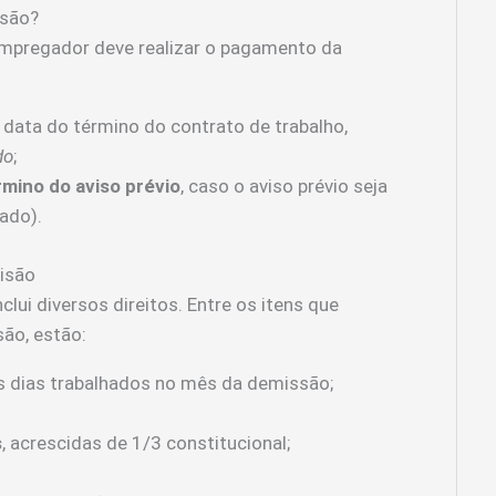
isão?
empregador deve realizar o pagamento da
 data do término do contrato de trabalho,
do
;
érmino do aviso prévio
, caso o aviso prévio seja
hado).
isão
nclui diversos direitos. Entre os itens que
ão, estão:
s dias trabalhados no mês da demissão;
s
, acrescidas de 1/3 constitucional;