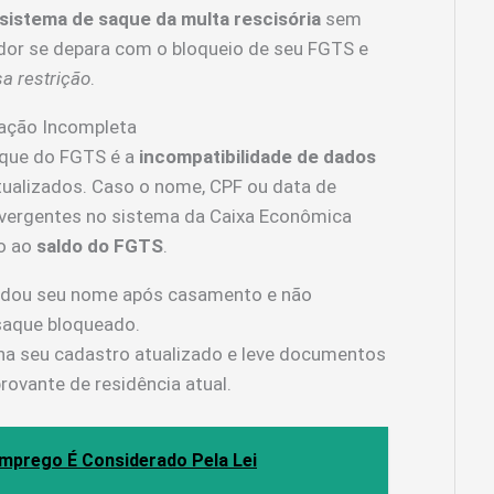
sistema de saque da multa rescisória
sem
ador se depara com o bloqueio de seu FGTS e
a restrição
.
tação Incompleta
aque do FGTS é a
incompatibilidade de dados
ualizados. Caso o nome, CPF ou data de
ivergentes no sistema da Caixa Econômica
so ao
saldo do FGTS
.
udou seu nome após casamento e não
 saque bloqueado.
 seu cadastro atualizado e leve documentos
rovante de residência atual.
mprego É Considerado Pela Lei