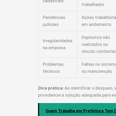
cadastrais
trabalhador
Pendências
Ações trabalhist
judiciais
em andamento
Depósitos não
Irregularidades
realizados ou
na empresa
vínculo contesta
Problemas
Falhas no sistem
técnicos
ou manutenção
Dica prática:
Ao identificar o bloqueio, 
providencie a solução adequada para evi
Quem Trabalha em Prefeitura Tem D