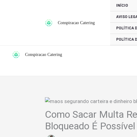
Ir
INÍCIO
para
AVISO LEG
o
Conspiracao Catering
conteúdo
POLÍTICA 
POLÍTICA 
Conspiracao Catering
Como Sacar Multa Re
Bloqueado É Possível