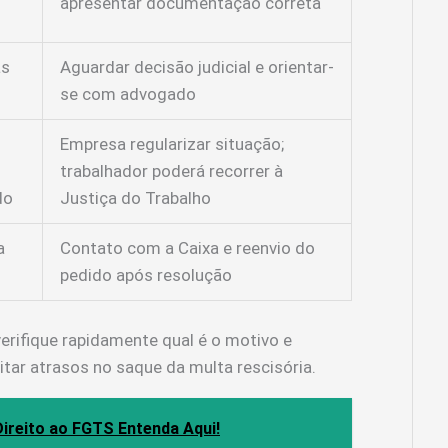
apresentar documentação correta
as
Aguardar decisão judicial e orientar-
se com advogado
Empresa regularizar situação;
trabalhador poderá recorrer à
do
Justiça do Trabalho
a
Contato com a Caixa e reenvio do
pedido após resolução
verifique rapidamente qual é o motivo e
tar atrasos no saque da multa rescisória.
ireito ao FGTS Entenda Aqui!