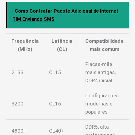
Como Contratar Pacote Adicional de Internet
TIM Enviando SMS
Frequência
Latência
Compatibilidade
(MHz)
(CL)
mais comum
Placas-mãe
2133
CL15
mais antigas,
DDR4 inicial
Configurações
3200
CL16
modernas e
populares
DDR5, alta
4800+
CL40+
performance