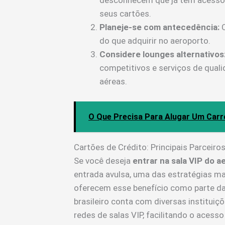
desconhecem que já têm acesso g
seus cartões.
Planeje-se com antecedência:
C
do que adquirir no aeroporto.
Considere lounges alternativos
competitivos e serviços de qual
aéreas.
O Que Precisa Para Alugar Um Car
Cartões de Crédito: Principais Parceiro
Se você deseja
entrar na sala VIP do a
entrada avulsa, uma das estratégias mai
oferecem esse benefício como parte d
brasileiro conta com diversas instituiç
redes de salas VIP, facilitando o acess