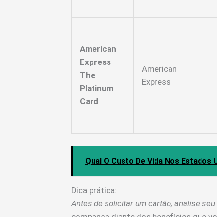
American
Express
American
The
Express
Platinum
Card
Qual O Custo De Vida Nos Estados 
Dica prática:
Antes de solicitar um cartão, analise seu
compensa diante dos benefícios que vo