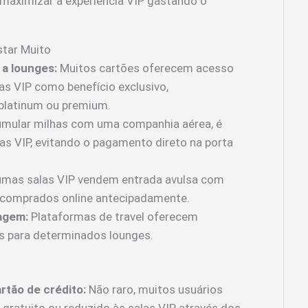
maximizar a experiência VIP gastando o
star Muito
a lounges:
Muitos cartões oferecem acesso
as VIP como benefício exclusivo,
platinum ou premium.
mular milhas com uma companhia aérea, é
las VIP, evitando o pagamento direto na porta
mas salas VIP vendem entrada avulsa com
r comprados online antecipadamente.
iagem:
Plataformas de travel oferecem
s para determinados lounges.
rtão de crédito:
Não raro, muitos usuários