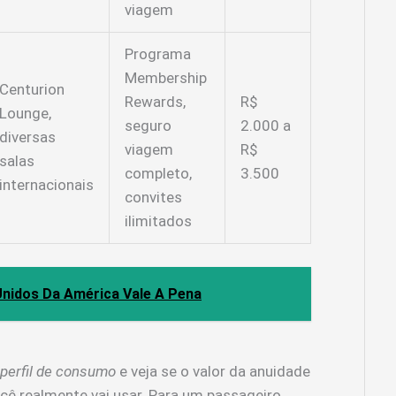
viagem
Programa
Membership
Centurion
Rewards,
R$
Lounge,
seguro
2.000 a
diversas
viagem
R$
salas
completo,
3.500
internacionais
convites
ilimitados
Unidos Da América Vale A Pena
 perfil de consumo
e veja se o valor da anuidade
cê realmente vai usar. Para um passageiro