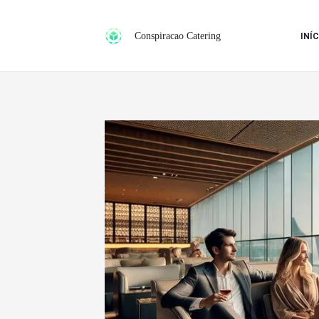
Ir
para
Conspiracao Catering
INÍC
o
conteúdo