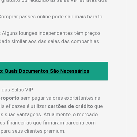
ratuito ou reduzido às salas VIP através dos
omprar passes online pode sair mais barato
:
Alguns lounges independentes têm preços
idade similar aos das salas das companhias
ro: Quais Documentos São Necessários
s das Salas VIP
eroporto
sem pagar valores exorbitantes na
s eficazes é utilizar
cartões de crédito
que
as suas vantagens. Atualmente, o mercado
ões financeiras que firmaram parceria com
o para seus clientes premium.