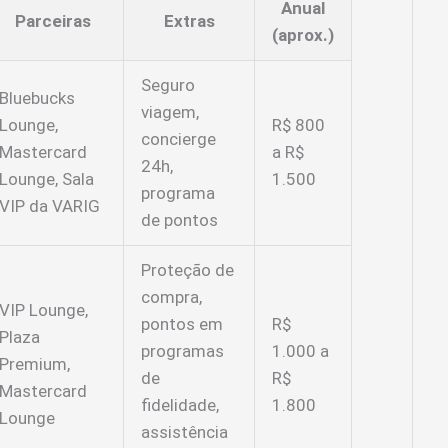
Anual
Parceiras
Extras
(aprox.)
Seguro
Bluebucks
viagem,
Lounge,
R$ 800
concierge
Mastercard
a R$
24h,
Lounge, Sala
1.500
programa
VIP da VARIG
de pontos
Proteção de
compra,
VIP Lounge,
pontos em
R$
Plaza
programas
1.000 a
Premium,
de
R$
Mastercard
fidelidade,
1.800
Lounge
assistência