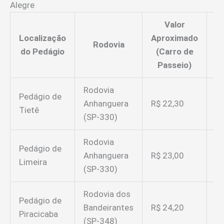
Alegre
Valor
Localização
Aproximado
Rodovia
do Pedágio
(Carro de
P
Passeio)
Rodovia
Pedágio de
Di
Anhanguera
R$ 22,30
Tietê
Ca
(SP-330)
Rodovia
Pedágio de
Di
Anhanguera
R$ 23,00
Limeira
Ca
(SP-330)
Rodovia dos
Pedágio de
Di
Bandeirantes
R$ 24,20
Piracicaba
Ca
(SP-348)