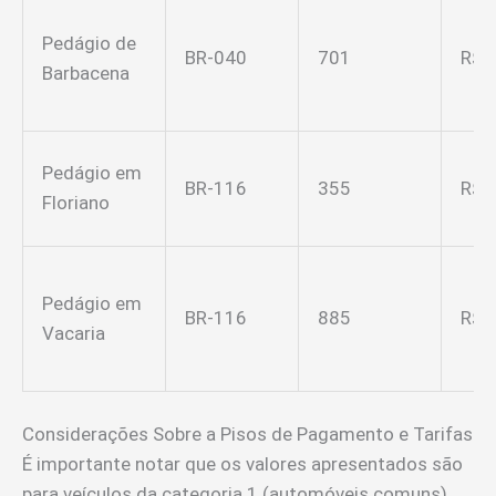
Pedágio de
BR-040
701
R$ 7
Barbacena
Pedágio em
BR-116
355
R$ 9
Floriano
Pedágio em
BR-116
885
R$ 6
Vacaria
Considerações Sobre a Pisos de Pagamento e Tarifas
É importante notar que os valores apresentados são
para veículos da categoria 1 (automóveis comuns).