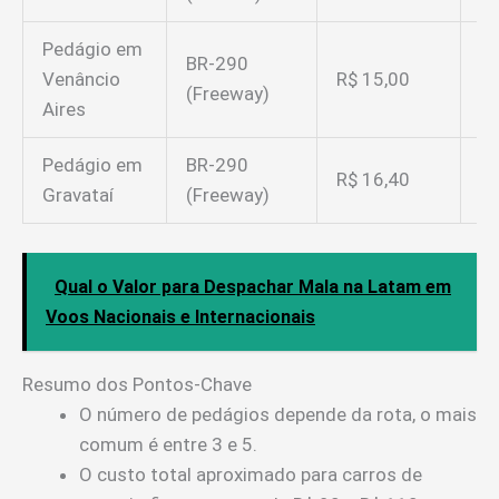
Pedágio em
BR-290
Di
Venâncio
R$ 15,00
(Freeway)
Ca
Aires
Pedágio em
BR-290
Di
R$ 16,40
Gravataí
(Freeway)
Ca
Qual o Valor para Despachar Mala na Latam em
Voos Nacionais e Internacionais
Resumo dos Pontos-Chave
O número de pedágios depende da rota, o mais
comum é entre 3 e 5.
O custo total aproximado para carros de