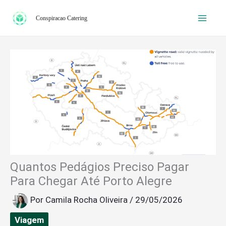
Ir
Conspiracao Catering
para
o
conteúdo
Quantos Pedágios Preciso Pagar
Para Chegar Até Porto Alegre
Por
Camila Rocha Oliveira
/
29/05/2026
Viagem