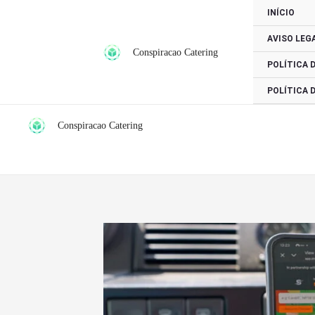
Ir
INÍCIO
para
AVISO LEG
o
Conspiracao Catering
conteúdo
POLÍTICA 
POLÍTICA 
Conspiracao Catering