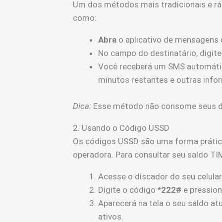
Um dos métodos mais tradicionais e rá
como:
Abra
o aplicativo de mensagens d
No campo do destinatário, digit
Você receberá um SMS automáti
minutos restantes e outras info
Dica:
Esse método não consome seus d
2. Usando o Código USSD
Os códigos USSD são uma forma prática
operadora. Para consultar seu saldo TI
Acesse o discador do seu celula
Digite o código
*222#
e pression
Aparecerá na tela o seu saldo at
ativos.