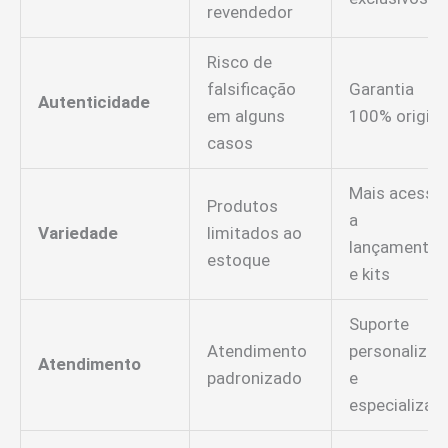
revendedor
Risco de
falsificação
Garantia
Autenticidade
em alguns
100% origina
casos
Mais acesso
Produtos
a
Variedade
limitados ao
lançamentos
estoque
e kits
Suporte
Atendimento
personalizad
Atendimento
padronizado
e
especializad