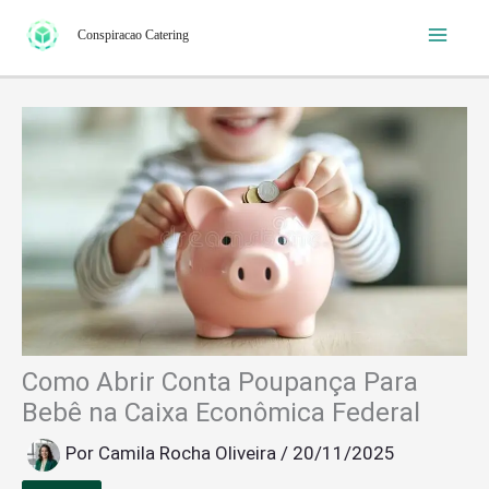
Ir
Conspiracao Catering
para
o
conteúdo
Como Abrir Conta Poupança Para
Bebê na Caixa Econômica Federal
Por
Camila Rocha Oliveira
/
20/11/2025