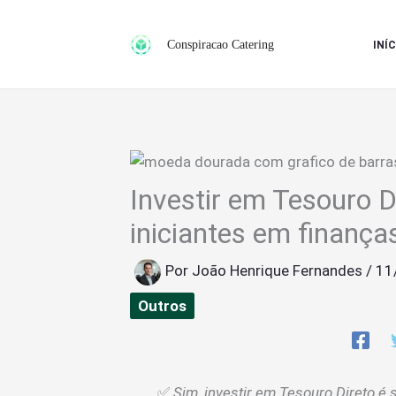
Ir
para
Conspiracao Catering
INÍC
o
conteúdo
Investir em Tesouro D
iniciantes em finança
Por
João Henrique Fernandes
/
11
Outros
✅
Sim, investir em Tesouro Direto é 