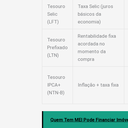
Tesouro
Taxa Selic (juros
Selic
básicos da
(LFT)
economia)
Rentabilidade fixa
Tesouro
acordada no
Prefixado
momento da
(LTN)
compra
Tesouro
IPCA+
Inflação + taxa fixa
(NTN-B)
Quem Tem MEI Pode Financiar Imóve