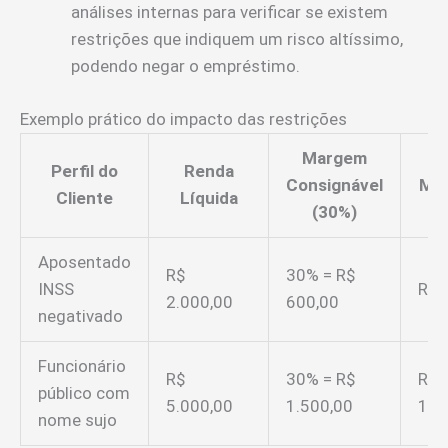
análises internas para verificar se existem
restrições que indiquem um risco altíssimo,
podendo negar o empréstimo.
Exemplo prático do impacto das restrições
Margem
Perfil do
Renda
Consignável
Máx
Cliente
Líquida
(30%)
Pa
Aposentado
R$
30% = R$
INSS
R$ 
2.000,00
600,00
negativado
Funcionário
R$
30% = R$
R$
público com
5.000,00
1.500,00
1.5
nome sujo