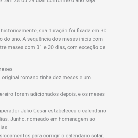
ue tem 28 ou 29 dias conforme o ano seja
 historicamente, sua duração foi fixada em 30
ngo do ano. A sequência dos meses inicia com
 entre meses com 31 e 30 dias, com exceção de
 meses
 original romano tinha dez meses e um
ereiro foram adicionados depois, e os meses
perador Júlio César estabeleceu o calendário
1 dias. Junho, nomeado em homenagem ao
ias.
locamentos para corrigir o calendário solar,