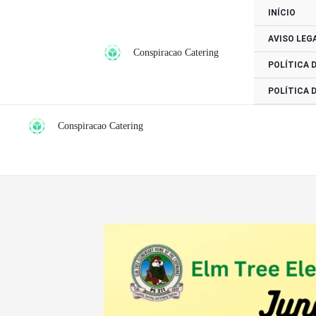
Ir
INÍCIO
para
AVISO LEG
o
Conspiracao Catering
conteúdo
POLÍTICA 
POLÍTICA 
Conspiracao Catering