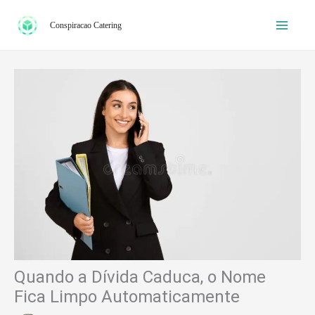
Ir
Conspiracao Catering
para
o
conteúdo
Quando a Dívida Caduca, o Nome
Fica Limpo Automaticamente