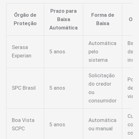
Prazo para
Órgão de
Forma de
Baixa
Obs
Proteção
Baixa
Automática
Automática
Base
Serasa
5 anos
pelo
data
Experian
sistema
insc
Solicitação
Poss
do credor
SPC Brasil
5 anos
de r
ou
via 
consumidor
Cus
Boa Vista
Automática
5 anos
con
SCPC
ou manual
cont