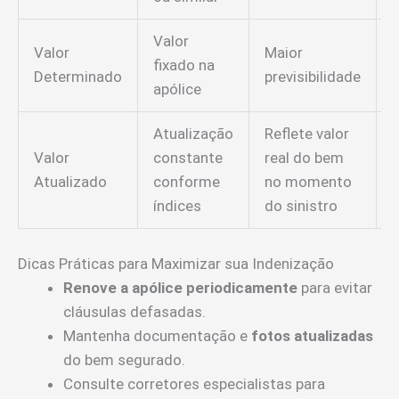
Valor
P
Valor
Maior
fixado na
Determinado
previsibilidade
apólice
Atualização
Reflete valor
Valor
constante
real do bem
r
Atualizado
conforme
no momento
p
índices
do sinistro
a
Dicas Práticas para Maximizar sua Indenização
Renove a apólice periodicamente
para evitar
cláusulas defasadas.
Mantenha documentação e
fotos atualizadas
do bem segurado.
Consulte corretores especialistas para