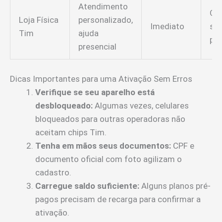
Atendimento
Qu
Loja Física
personalizado,
Imediato
su
Tim
ajuda
pre
presencial
Dicas Importantes para uma Ativação Sem Erros
Verifique se seu aparelho está
desbloqueado:
Algumas vezes, celulares
bloqueados para outras operadoras não
aceitam chips Tim.
Tenha em mãos seus documentos:
CPF e
documento oficial com foto agilizam o
cadastro.
Carregue saldo suficiente:
Alguns planos pré-
pagos precisam de recarga para confirmar a
ativação.