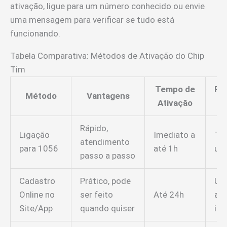
ativação, ligue para um número conhecido ou envie
uma mensagem para verificar se tudo está
funcionando.
Tabela Comparativa: Métodos de Ativação do Chip
Tim
Tempo de
Re
Método
Vantagens
Ativação
Rápido,
Ligação
Imediato a
To
atendimento
para 1056
até 1h
usu
passo a passo
Cadastro
Prático, pode
Us
Online no
ser feito
Até 24h
ac
Site/App
quando quiser
int