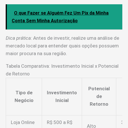
O que Fazer se Alguém Fez Um Pix da Minha
Conta Sem Minha Autorização
Dica prática:
Antes de investir, realize uma análise de
mercado local para entender quais opções possuem
maior procura na sua região.
Tabela Comparativa: Investimento Inicial x Potencial
de Retorno
Potencial
Tipo de
Investimento
de
Negócio
Inicial
Retorno
Loja Online
R$ 500 a R$
3 a
Alto