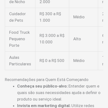
de Nicho
2.000
me
Cuidador
R$ 300 a R$
2 a
Médio
de Pets
1.000
me
Food Truck
R$ 3.000 a R$
6 a
Pequeno
Alto
10.000
me
Porte
Aulas
1 a
R$ 0 a R$ 500
Médio
Particulares
me
Recomendações para Quem Está Começando
Conheça seu público-alvo:
Entender quem e
quais são suas necessidades ajuda a definir o
produto ou serviço ideal.
Invista em marketing digital:
Utilize redes