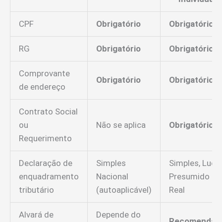
CPF
Obrigatório
Obrigatório
RG
Obrigatório
Obrigatório
Comprovante
Obrigatório
Obrigatório
de endereço
Contrato Social
ou
Não se aplica
Obrigatório
Requerimento
Declaração de
Simples
Simples, Lucr
enquadramento
Nacional
Presumido ou
tributário
(autoaplicável)
Real
Alvará de
Depende do
Recomendad