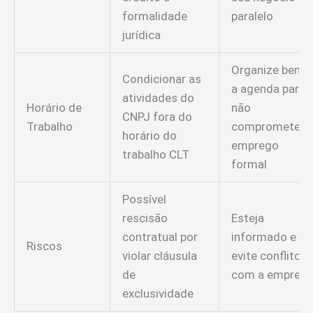
formalidade
paralelo
jurídica
Organize bem
Condicionar as
a agenda para
atividades do
Horário de
não
CNPJ fora do
Trabalho
comprometer
horário do
emprego
trabalho CLT
formal
Possível
rescisão
Esteja
contratual por
informado e
Riscos
violar cláusula
evite conflito
de
com a empresa
exclusividade