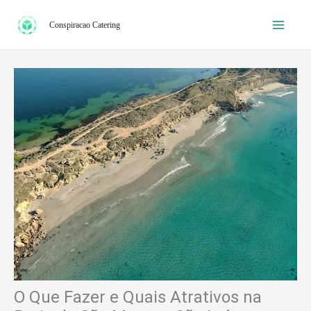
Ir
Conspiracao Catering
para
o
conteúdo
O Que Fazer e Quais Atrativos na