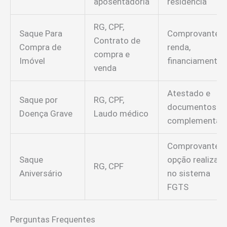
aposentadoria
residência
RG, CPF,
Saque Para
Comprovante d
Contrato de
Compra de
renda,
compra e
Imóvel
financiamento
venda
Atestado e
Saque por
RG, CPF,
documentos
Doença Grave
Laudo médico
complementar
Comprovante d
Saque
opção realizad
RG, CPF
Aniversário
no sistema
FGTS
Perguntas Frequentes