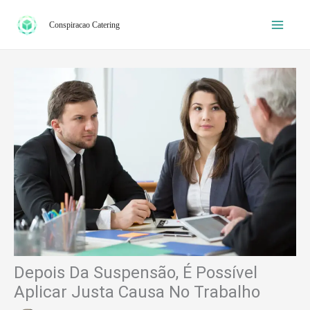
Ir
Conspiracao Catering
para
o
conteúdo
Depois Da Suspensão, É Possível
Aplicar Justa Causa No Trabalho