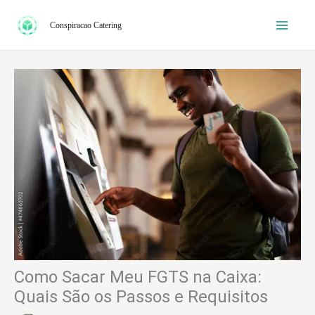
Ir
Conspiracao Catering
para
o
conteúdo
Como Sacar Meu FGTS na Caixa:
Quais São os Passos e Requisitos