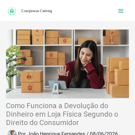
Ir
Conspiracao Catering
para
o
conteúdo
Como Funciona a Devolução do
Dinheiro em Loja Física Segundo o
Direito do Consumidor
Por
João Henrique Fernandes
/
08/06/2026