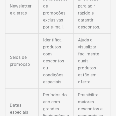
Newsletter
de
para agir
e alertas
promoções
rápido e
exclusivas
garantir
por e-mail.
descontos.
Identifica
Ajuda a
produtos
visualizar
com
facilmente
Selos de
descontos
quais
promoção
ou
produtos
condições
estão em
especiais.
oferta.
Períodos do
Possibilita
ano com
maiores
Datas
grandes
descontos e
especiais
liquidações e
economia na