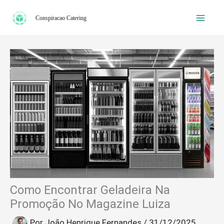
Ir
Conspiracao Catering
para
o
conteúdo
Como Encontrar Geladeira Na
Promoção No Magazine Luiza
Por
João Henrique Fernandes
/
31/12/2025