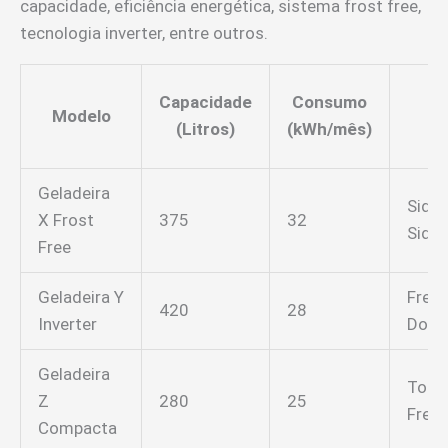
capacidade, eficiência energética, sistema frost free,
tecnologia inverter, entre outros.
Capacidade
Consumo
Modelo
T
(Litros)
(kWh/mês)
Geladeira
Side 
X Frost
375
32
Side
Free
Geladeira Y
Fren
420
28
Inverter
Door
Geladeira
Top
Z
280
25
Freez
Compacta