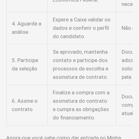
necess
Espere a Caixa validar os
4. Aguarde a
dados e conferir o perfil
Não apl
análise
do candidato.
Se aprovado, mantenha
Docum
5. Participe
contato e participe dos
adicion
da seleção
processos de escolha e
solicit
assinatura de contrato.
pela Ca
Finalize a compra com a
Docum
6. Assine o
assinatura do contrato
comple
contrato
e cumpra as obrigações
atualiz
do financiamento.
Agora que você sabe como dar entrada no Minha