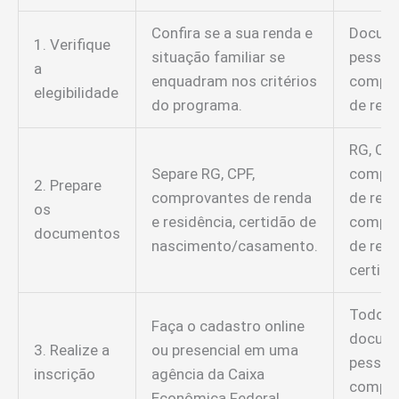
Confira se a sua renda e
Docum
1. Verifique
situação familiar se
pessoal
a
enquadram nos critérios
compro
elegibilidade
do programa.
de ren
RG, CPF
Separe RG, CPF,
compro
2. Prepare
comprovantes de renda
de rend
os
e residência, certidão de
compro
documentos
nascimento/casamento.
de resi
certidão
Todos 
Faça o cadastro online
docum
3. Realize a
ou presencial em uma
pessoa
inscrição
agência da Caixa
compro
Econômica Federal.