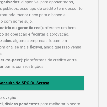
gativados:
disponível para aposentados,
s públicos, esse tipo de crédito tem desconto
arantindo menor risco para o banco e
mo com nome sujo.
tria ou garantia real):
oferecer um bem
co da operação e facilitar a aprovação.
izadas:
algumas empresas focam em
m análise mais flexível, ainda que isso venha
s.
er-to-peer):
plataformas de crédito entre
r perfis com restrições.
onsulta No SPC Ou Serasa
aprovação
el, dívidas pendentes
para melhorar o score.