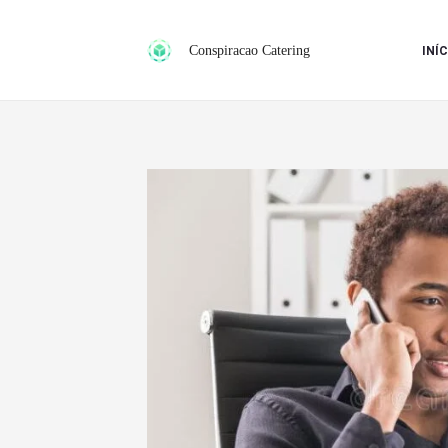
Ir
para
Conspiracao Catering
INÍC
o
conteúdo