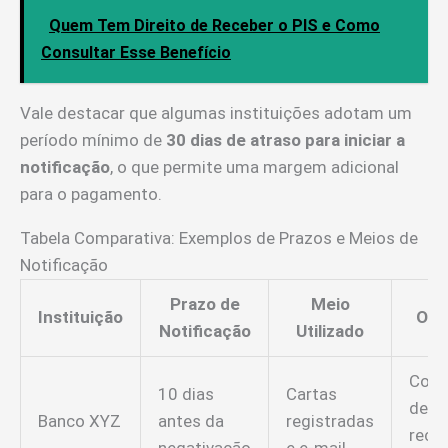
Quem Tem Direito de Receber o PIS e Como
Consultar Esse Benefício
Vale destacar que algumas instituições adotam um
período mínimo de
30 dias de atraso para iniciar a
notificação
, o que permite uma margem adicional
para o pagamento.
Tabela Comparativa: Exemplos de Prazos e Meios de
Notificação
Prazo de
Meio
Instituição
Obs
Notificação
Utilizado
Conf
10 dias
Cartas
de
Banco XYZ
antes da
registradas
rece