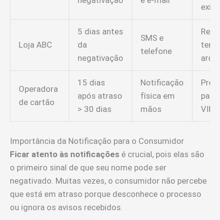
negativação
e e-mail
exigi
5 dias antes
Regi
SMS e
Loja ABC
da
tenta
telefone
negativação
arqu
15 dias
Notificação
Proc
Operadora
após atraso
física em
para 
de cartão
> 30 dias
mãos
VIP
Importância da Notificação para o Consumidor
Ficar atento às notificações
é crucial, pois elas são
o primeiro sinal de que seu nome pode ser
negativado. Muitas vezes, o consumidor não percebe
que está em atraso porque desconhece o processo
ou ignora os avisos recebidos.