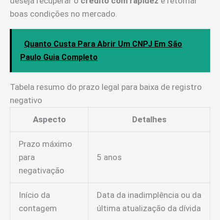
deseja recuperar o
crédito com rapidez
e retomar
boas condições no mercado.
Quanto Custa Para Abrir Um CNPJ Em São
Paulo Guia Completo
Tabela resumo do prazo legal para baixa de registro
negativo
Aspecto
Detalhes
Prazo máximo
para
5 anos
negativação
Início da
Data da inadimplência ou da
contagem
última atualização da dívida