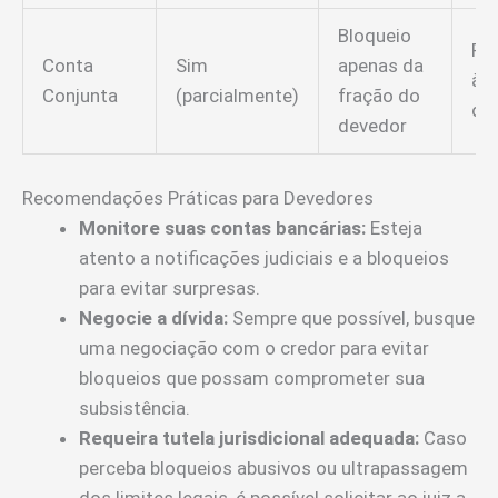
Bloqueio
Pro
Conta
Sim
apenas da
à t
Conjunta
(parcialmente)
fração do
da
devedor
Recomendações Práticas para Devedores
Monitore suas contas bancárias:
Esteja
atento a notificações judiciais e a bloqueios
para evitar surpresas.
Negocie a dívida:
Sempre que possível, busque
uma negociação com o credor para evitar
bloqueios que possam comprometer sua
subsistência.
Requeira tutela jurisdicional adequada:
Caso
perceba bloqueios abusivos ou ultrapassagem
dos limites legais, é possível solicitar ao juiz a