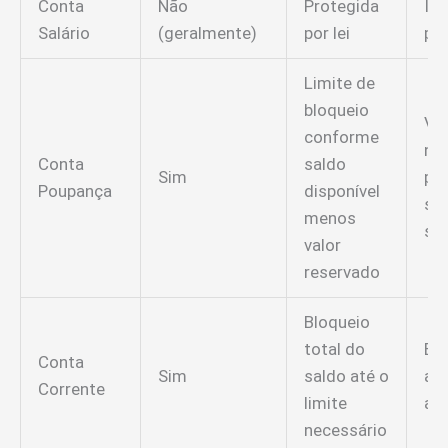
Conta
Não
Protegida
In
Salário
(geralmente)
por lei
pr
Limite de
bloqueio
Val
conforme
ne
Conta
saldo
Sim
par
Poupança
disponível
sal
menos
sub
valor
reservado
Bloqueio
total do
Equ
Conta
Sim
saldo até o
ao 
Corrente
limite
atu
necessário