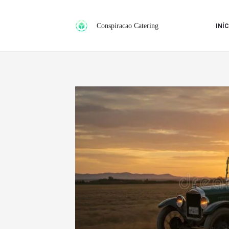
Ir
para
Conspiracao Catering
INÍC
o
conteúdo