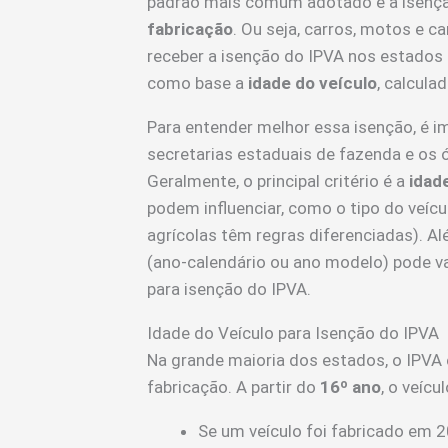
padrão mais comum adotado é a isençã
fabricação
. Ou seja, carros, motos e
receber a isenção do IPVA nos estados 
como base a
idade do veículo
, calcula
Para entender melhor essa isenção, é im
secretarias estaduais de fazenda e os 
Geralmente, o principal critério é a
idad
podem influenciar, como o tipo do veícu
agrícolas têm regras diferenciadas). A
(ano-calendário ou ano modelo) pode va
para isenção do IPVA.
Idade do Veículo para Isenção do IPVA
Na grande maioria dos estados, o IPVA 
fabricação. A partir do
16º ano
, o veícu
Se um veículo foi fabricado em 2