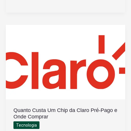
É
A
Diferença
Entre
iPhone
SE
E
Os
Outros
Modelos
iPhone
Quanto Custa Um Chip da Claro Pré-Pago e
Onde Comprar
Tecnologia