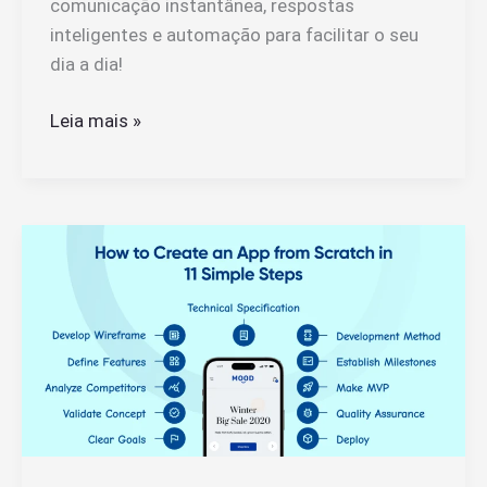
comunicação instantânea, respostas
inteligentes e automação para facilitar o seu
dia a dia!
Como
Leia mais »
Falar
Com
IA
no
WhatsApp:
Como
Funciona
e
Como
Usar