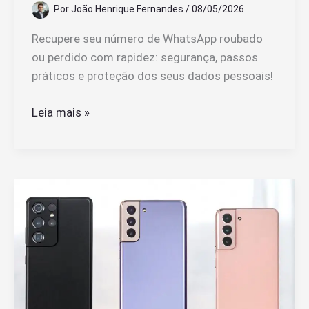
Por
João Henrique Fernandes
/
08/05/2026
Recupere seu número de WhatsApp roubado
ou perdido com rapidez: segurança, passos
práticos e proteção dos seus dados pessoais!
Como
Leia mais »
Recuperar
Seu
Número
de
WhatsApp
Roubado
ou
Perdido