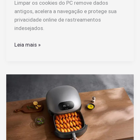
Limpar os cookies do PC remove dados
antigos, acelera a navegação e protege sua
privacidade online de rastreamentos
indesejados.
Como
Leia mais »
Limpar
os
Cookies
do
PC
Para
Melhorar
Sua
Navegação