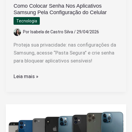
Como Colocar Senha Nos Aplicativos
Samsung Pela Configuração do Celular
Tecnologia
Por
Isabela de Castro Silva
/
29/04/2026
Proteja sua privacidade: nas configurações da
Samsung, acesse “Pasta Segura” e crie senha
para bloquear aplicativos sensíveis!
Como
Leia mais »
Colocar
Senha
Nos
Aplicativos
Samsung
Pela
Configuração