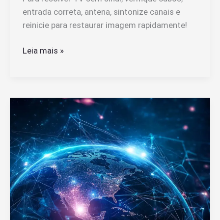
entrada correta, antena, sintonize canais e
reinicie para restaurar imagem rapidamente!
Como
Leia mais »
Resolver
Quando
a
Tv
Está
Sem
Sinal:
Quais
Passos
Seguir