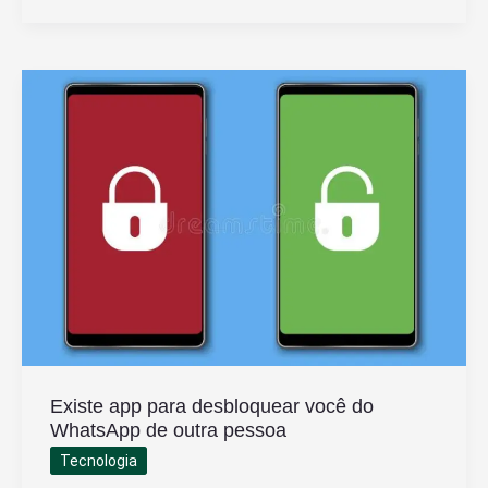
Mensagens
do
WhatsApp
de
Outra
Pessoa
Sem
Ser
Notado
Existe app para desbloquear você do
WhatsApp de outra pessoa
Tecnologia