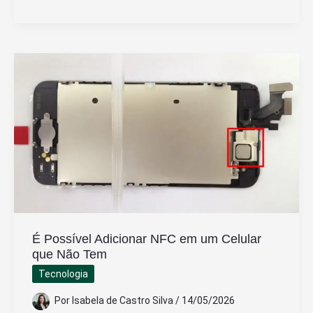
Elétrica
É
Renovável
Ou
Não
Renovável
Entenda
Aqui!
É Possível Adicionar NFC em um Celular
que Não Tem
Tecnologia
Por
Isabela de Castro Silva
/
14/05/2026