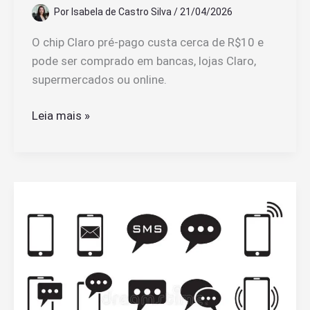
Por
Isabela de Castro Silva
/
21/04/2026
O chip Claro pré-pago custa cerca de R$10 e
pode ser comprado em bancas, lojas Claro,
supermercados ou online.
Quanto
Leia mais »
Custa
Um
Chip
da
Claro
Pré-
Pago
e
Onde
Comprar