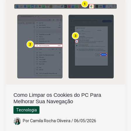
de
Link:
Quais
São
os
Passos
Simples
Como Limpar os Cookies do PC Para
Melhorar Sua Navegação
Tecnologia
Por
Camila Rocha Oliveira
/
06/05/2026