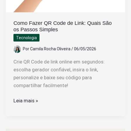
Como Fazer QR Code de Link: Quais São
os Passos Simples
Tecnologia
Por
Camila Rocha Oliveira
/
06/05/2026
Crie QR Code de link online em segundos:
escolha gerador confiável, insira o link,
personalize e baixe seu código para
compartilhar facilmente!
Como
Leia mais »
Fazer
QR
Code