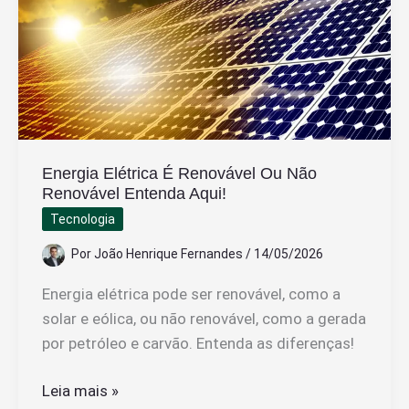
Quais
São
Os
Passos
Necessários
Energia Elétrica É Renovável Ou Não
Renovável Entenda Aqui!
Tecnologia
Por
João Henrique Fernandes
/
14/05/2026
Energia elétrica pode ser renovável, como a
solar e eólica, ou não renovável, como a gerada
por petróleo e carvão. Entenda as diferenças!
Energia
Leia mais »