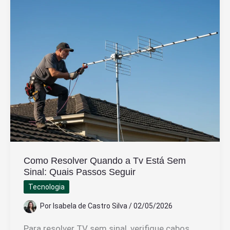
Pela
Primeira
Vez:
Guia
Completo
e
Dicas
Como Resolver Quando a Tv Está Sem
Sinal: Quais Passos Seguir
Tecnologia
Por
Isabela de Castro Silva
/
02/05/2026
Para resolver TV sem sinal, verifique cabos,