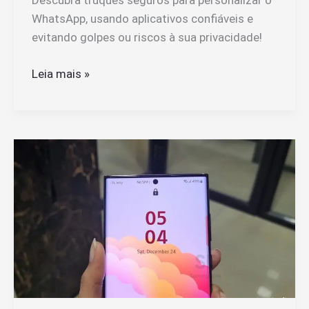
Descubra truques seguros para personalizar o
WhatsApp, usando aplicativos confiáveis e
evitando golpes ou riscos à sua privacidade!
Como
Leia mais »
Usar
Aplicativos
Para
Mudar
A
Cor
Do
WhatsApp
Sem
Riscos