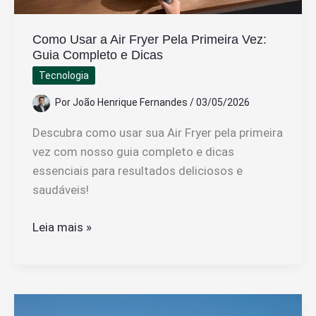
Como Usar a Air Fryer Pela Primeira Vez:
Guia Completo e Dicas
Tecnologia
Por
João Henrique Fernandes
/
03/05/2026
Descubra como usar sua Air Fryer pela primeira
vez com nosso guia completo e dicas
essenciais para resultados deliciosos e
saudáveis!
Como
Leia mais »
Usar
a
Air
Fryer