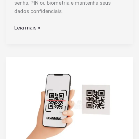
senha, PIN ou biometria e mantenha seus
dados confidenciais.
Como
Leia mais »
Colocar
Senha
Nos
Apps
Samsung
Para
Proteger
Sua
Privacidade