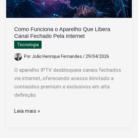
Como Funciona o Aparelho Que Libera
Canal Fechado Pela Internet
Tecnologia
Por
João Henrique Fernandes
/
29/04/2026
O aparelho IPTV desbloqueia canais fechados
via internet, oferecendo acesso ilimitado a
conteúdos premium e exclusivos em alta
definição.
Como
Leia mais »
Funciona
o
Aparelho