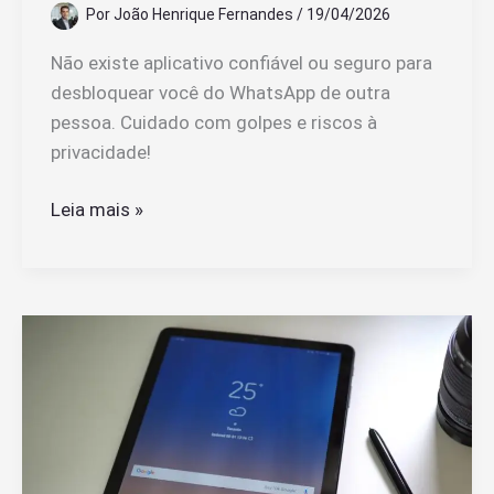
Por
João Henrique Fernandes
/
19/04/2026
Não existe aplicativo confiável ou seguro para
desbloquear você do WhatsApp de outra
pessoa. Cuidado com golpes e riscos à
privacidade!
Existe
Leia mais »
app
para
desbloquear
você
do
WhatsApp
de
outra
pessoa