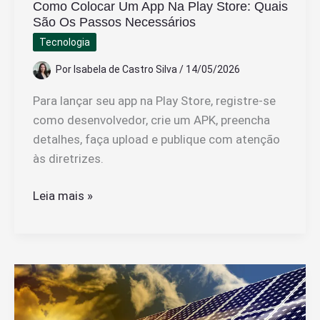
Como Colocar Um App Na Play Store: Quais
São Os Passos Necessários
Tecnologia
Por
Isabela de Castro Silva
/
14/05/2026
Para lançar seu app na Play Store, registre-se
como desenvolvedor, crie um APK, preencha
detalhes, faça upload e publique com atenção
às diretrizes.
Como
Leia mais »
Colocar
Um
App
Na
Play
Store: