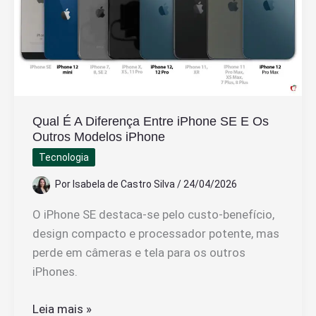
do
Celular
Qual É A Diferença Entre iPhone SE E Os
Outros Modelos iPhone
Tecnologia
Por
Isabela de Castro Silva
/
24/04/2026
O iPhone SE destaca-se pelo custo-benefício,
design compacto e processador potente, mas
perde em câmeras e tela para os outros
iPhones.
Qual
Leia mais »