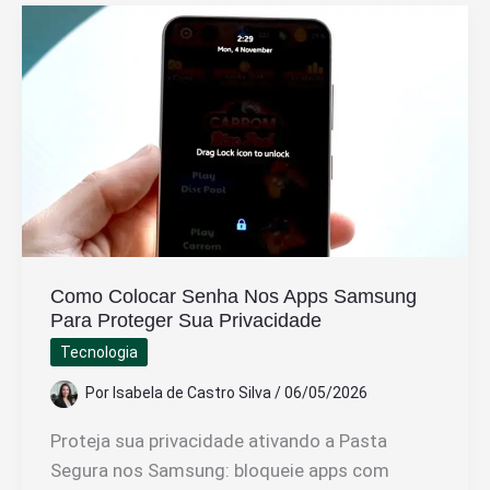
Lançamento
da
Samsung
na
Linha
S
e
Suas
Novidades
Como Colocar Senha Nos Apps Samsung
Para Proteger Sua Privacidade
Tecnologia
Por
Isabela de Castro Silva
/
06/05/2026
Proteja sua privacidade ativando a Pasta
Segura nos Samsung: bloqueie apps com