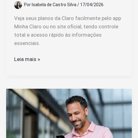
Por
Isabela de Castro Silva
/
17/04/2026
Veja seus planos da Claro facilmente pelo app
Minha Claro ou no site oficial, tendo controle
total e acesso rápido às informações
essenciais.
Como
Leia mais »
Ver
Meus
Planos
da
Claro
Pelo
Celular
ou
Internet