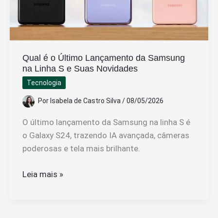
Qual é o Último Lançamento da Samsung
na Linha S e Suas Novidades
Tecnologia
Por
Isabela de Castro Silva
/
08/05/2026
O último lançamento da Samsung na linha S é
o Galaxy S24, trazendo IA avançada, câmeras
poderosas e tela mais brilhante.
Qual
Leia mais »
é
o
Último