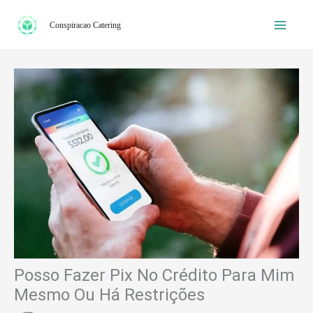
Ir
Conspiracao Catering
para
o
conteúdo
Posso Fazer Pix No Crédito Para Mim
Mesmo Ou Há Restrições