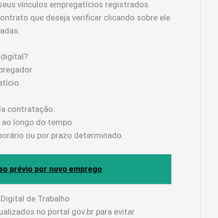
 seus vínculos empregatícios registrados.
contrato que deseja verificar clicando sobre ele
hadas.
digital?
pregador.
tício.
da contratação.
s ao longo do tempo.
porário ou por prazo determinado.
iso prévio por novo emprego
Digital de Trabalho
lizados no portal gov.br para evitar