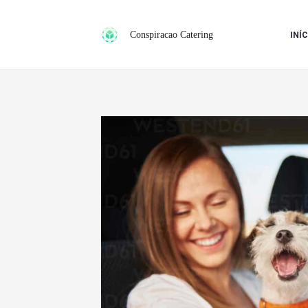
Ir
para
Conspiracao Catering
INÍC
o
conteúdo